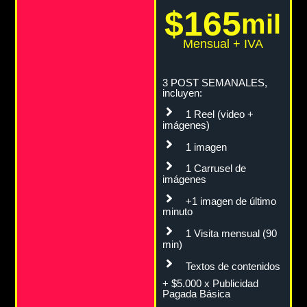
$165
mil
Mensual + IVA
3 POST SEMANALES,
incluyen:
1 Reel (video +
imágenes)
1 imagen
1 Carrusel de
imágenes
+1 imagen de último
minuto
1 Visita mensual (90
min)
Textos de contenidos
+ $5.000 x Publicidad
Pagada Básica